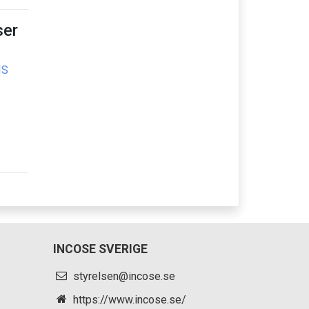
er
IS
INCOSE SVERIGE
styrelsen@incose.se
https://www.incose.se/