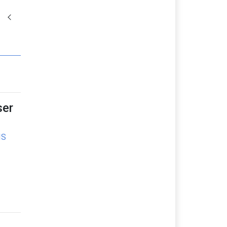
er
IS